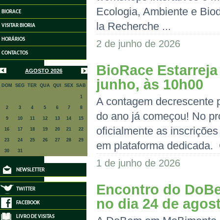
Ecologia, Ambiente e Bio
BIORACE
la Recherche ...
VISITAR BIORIA
HORÁRIOS
2 de junho de 2026
CONTACTOS
BioRace Estarreja
AGOSTO 2026
junho, às 10h00
DOM
SEG
TER
QUA
QUI
SEX
SAB
1
A contagem decrescente p
2
3
4
5
6
7
8
do ano já começou! No pr
9
10
11
12
13
14
15
oficialmente as inscriçõe
16
17
18
19
20
21
22
23
24
25
26
27
28
29
em plataforma dedicada. O
30
31
1 de junho de 2026
NEWSLETTER
Encontro do DoBe
TWITTER
no dia 24 de agos
FACEBOOK
LIVRO DE VISITAS