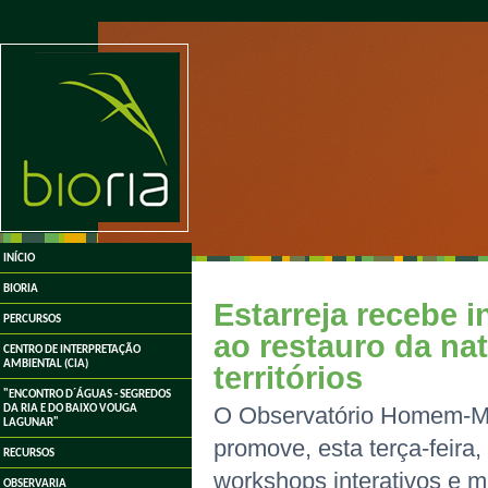
undefined
INÍCIO
BIORIA
Estarreja recebe i
PERCURSOS
ao restauro da nat
CENTRO DE INTERPRETAÇÃO
AMBIENTAL (CIA)
territórios
"ENCONTRO D´ÁGUAS - SEGREDOS
DA RIA E DO BAIXO VOUGA
O Observatório Homem-Mei
LAGUNAR"
promove, esta terça-feira
RECURSOS
workshops interativos e m
OBSERVARIA