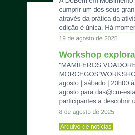
A DoBem em MoBimento s
cumprir um dos seus grand
através da prática da ati
edição é única. Há moment
19 de agosto de 2025
Workshop explor
“MAMÍFEROS VOADOR
MORCEGOS”WORKSHOP
agosto | sábado | 20h00 às
agosto para
das@cm-estar
participantes a descobrir 
8 de agosto de 2025
Arquivo de notícias