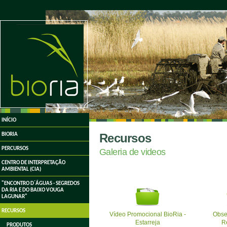
undefined
INÍCIO
Recursos
BIORIA
PERCURSOS
Galeria de videos
CENTRO DE INTERPRETAÇÃO
AMBIENTAL (CIA)
"ENCONTRO D´ÁGUAS - SEGREDOS
DA RIA E DO BAIXO VOUGA
LAGUNAR"
RECURSOS
Vídeo Promocional BioRia -
Obse
Estarreja
R
PRODUTOS