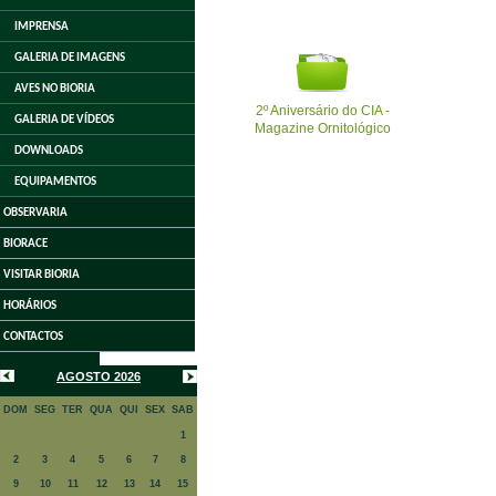
IMPRENSA
GALERIA DE IMAGENS
AVES NO BIORIA
2º Aniversário do CIA -
GALERIA DE VÍDEOS
Magazine Ornitológico
DOWNLOADS
EQUIPAMENTOS
OBSERVARIA
BIORACE
VISITAR BIORIA
HORÁRIOS
CONTACTOS
AGOSTO 2026
DOM
SEG
TER
QUA
QUI
SEX
SAB
1
2
3
4
5
6
7
8
9
10
11
12
13
14
15