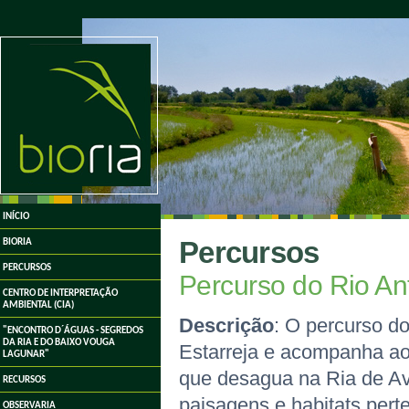
undefined
INÍCIO
Percursos
BIORIA
PERCURSOS
Percurso do Rio An
CENTRO DE INTERPRETAÇÃO
AMBIENTAL (CIA)
Descrição
: O percurso do
"ENCONTRO D´ÁGUAS - SEGREDOS
DA RIA E DO BAIXO VOUGA
Estarreja e acompanha ao
LAGUNAR"
que desagua na Ria de Ave
RECURSOS
paisagens e habitats pert
OBSERVARIA