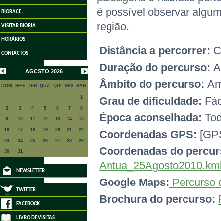
é possível observar alguma
BIORACE
região.
VISITAR BIORIA
HORÁRIOS
Distância a percorrer:
C
CONTACTOS
Duração do percurso:
A
AGOSTO 2026
Âmbito do percurso:
Amb
DOM
SEG
TER
QUA
QUI
SEX
SAB
1
Grau de dificuldade:
Fác
2
3
4
5
6
7
8
Época aconselhada:
Tod
9
10
11
12
13
14
15
16
17
18
19
20
21
22
Coordenadas GPS:
[GPS
23
24
25
26
27
28
29
Coordenadas do percu
30
31
Antua_25Agosto2010.km
NEWSLETTER
Google Maps:
Percurso 
TWITTER
Brochura do percurso:
FACEBOOK
LIVRO DE VISITAS