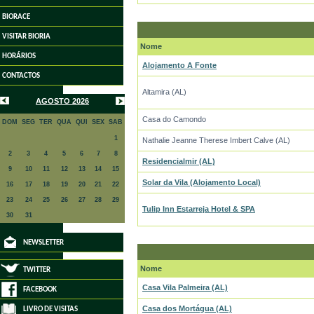
BIORACE
VISITAR BIORIA
Nome
HORÁRIOS
Alojamento A Fonte
CONTACTOS
Altamira (AL)
AGOSTO 2026
Casa do Camondo
DOM
SEG
TER
QUA
QUI
SEX
SAB
1
Nathalie Jeanne Therese Imbert Calve (AL)
2
3
4
5
6
7
8
Residencialmir (AL)
9
10
11
12
13
14
15
Solar da Vila (Alojamento Local)
16
17
18
19
20
21
22
23
24
25
26
27
28
29
Tulip Inn Estarreja Hotel & SPA
30
31
NEWSLETTER
Nome
TWITTER
Casa Vila Palmeira (AL)
FACEBOOK
Casa dos Mortágua (AL)
LIVRO DE VISITAS