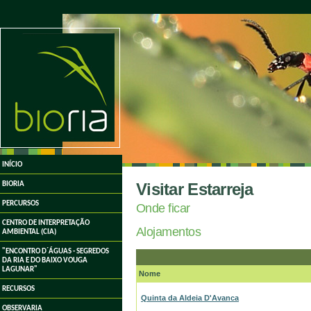
undefined
INÍCIO
Visitar Estarreja
BIORIA
PERCURSOS
Onde ficar
CENTRO DE INTERPRETAÇÃO
Alojamentos
AMBIENTAL (CIA)
"ENCONTRO D´ÁGUAS - SEGREDOS
DA RIA E DO BAIXO VOUGA
LAGUNAR"
Nome
RECURSOS
Quinta da Aldeia D'Avanca
OBSERVARIA