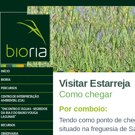
undefined
INÍCIO
Visitar Estarreja
BIORIA
PERCURSOS
Como chegar
CENTRO DE INTERPRETAÇÃO
AMBIENTAL (CIA)
Por comboio:
"ENCONTRO D´ÁGUAS - SEGREDOS
DA RIA E DO BAIXO VOUGA
LAGUNAR"
Tendo como ponto de cheg
RECURSOS
situado na freguesia de Sal
OBSERVARIA