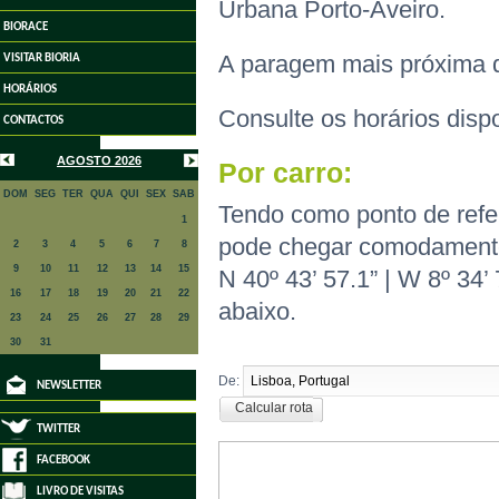
Urbana Porto-Aveiro.
BIORACE
A paragem mais próxima 
VISITAR BIORIA
HORÁRIOS
Consulte os horários disp
CONTACTOS
AGOSTO 2026
Por carro:
DOM
SEG
TER
QUA
QUI
SEX
SAB
Tendo como ponto de refe
1
pode chegar comodamente
2
3
4
5
6
7
8
9
10
11
12
13
14
15
N 40º 43’ 57.1” | W 8º 34’
16
17
18
19
20
21
22
abaixo.
23
24
25
26
27
28
29
30
31
De:
NEWSLETTER
Calcular rota
TWITTER
FACEBOOK
LIVRO DE VISITAS