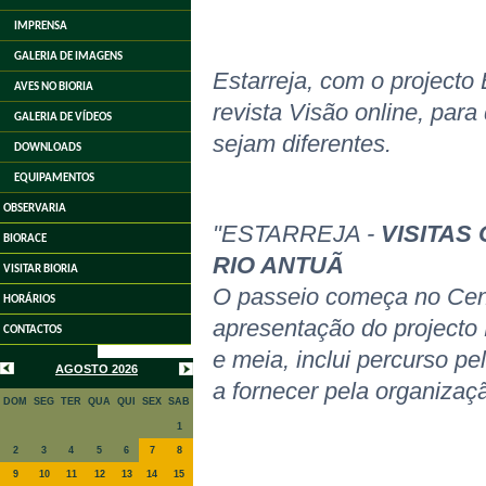
IMPRENSA
GALERIA DE IMAGENS
Estarreja, com o projecto
AVES NO BIORIA
revista Visão online, par
GALERIA DE VÍDEOS
sejam diferentes.
DOWNLOADS
EQUIPAMENTOS
OBSERVARIA
"ESTARREJA -
VISITAS
BIORACE
RIO ANTUÃ
VISITAR BIORIA
O passeio começa no Centr
HORÁRIOS
apresentação do projecto 
CONTACTOS
e meia, inclui percurso pel
AGOSTO 2026
a fornecer pela organizaçã
DOM
SEG
TER
QUA
QUI
SEX
SAB
1
2
3
4
5
6
7
8
9
10
11
12
13
14
15