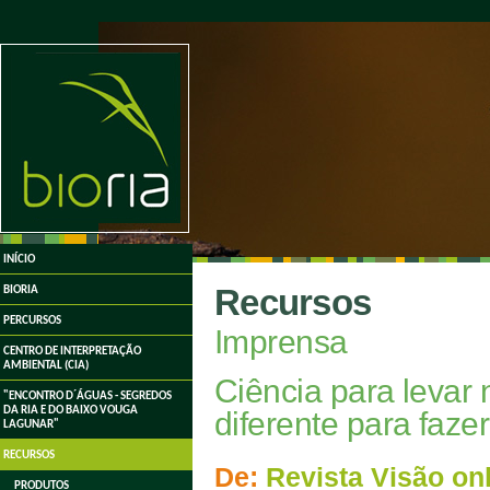
undefined
INÍCIO
Recursos
BIORIA
PERCURSOS
Imprensa
CENTRO DE INTERPRETAÇÃO
AMBIENTAL (CIA)
Ciência para leva
"ENCONTRO D´ÁGUAS - SEGREDOS
DA RIA E DO BAIXO VOUGA
diferente para faze
LAGUNAR"
RECURSOS
De:
Revista Visão on
PRODUTOS