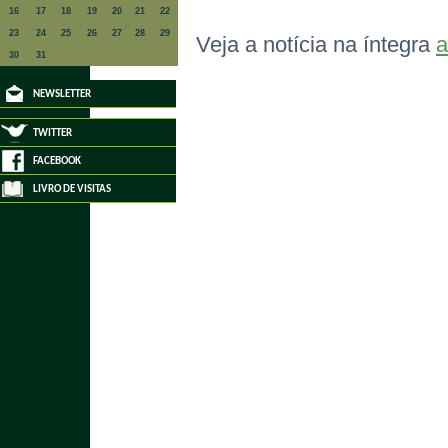
16
17
18
19
20
21
22
23
24
25
26
27
28
29
Veja a notícia na íntegra
a
30
31
NEWSLETTER
TWITTER
FACEBOOK
LIVRO DE VISITAS