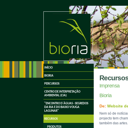
undefined
INÍCIO
Recurso
BIORIA
PERCURSOS
Imprensa
CENTRO DE INTERPRETAÇÃO
Bioria
AMBIENTAL (CIA)
"ENCONTRO D´ÁGUAS - SEGREDOS
De:
Website de
DA RIA E DO BAIXO VOUGA
LAGUNAR"
Nem só de notícias
projecto tem cham
RECURSOS
também das artes. 
PRODUTOS