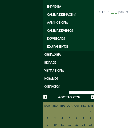
IMPRENSA
Clique
aqui
para v
GALERIA DE IMAGENS
AVES NO BIORIA
GALERIA DE VÍDEOS
DOWNLOADS
EQUIPAMENTOS
OBSERVARIA
BIORACE
VISITAR BIORIA
HORÁRIOS
CONTACTOS
AGOSTO 2026
DOM
SEG
TER
QUA
QUI
SEX
SAB
1
2
3
4
5
6
7
8
9
10
11
12
13
14
15