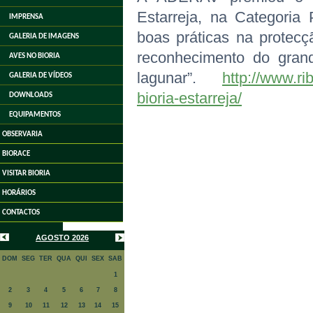
Estarreja, na Categoria 
IMPRENSA
boas práticas na protecçã
GALERIA DE IMAGENS
reconhecimento do gran
AVES NO BIORIA
lagunar”.
http://www.ri
GALERIA DE VÍDEOS
bioria-estarreja/
DOWNLOADS
EQUIPAMENTOS
OBSERVARIA
BIORACE
VISITAR BIORIA
HORÁRIOS
CONTACTOS
AGOSTO 2026
DOM
SEG
TER
QUA
QUI
SEX
SAB
1
2
3
4
5
6
7
8
9
10
11
12
13
14
15