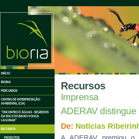
undefined
INÍCIO
Recursos
BIORIA
PERCURSOS
Imprensa
CENTRO DE INTERPRETAÇÃO
AMBIENTAL (CIA)
ADERAV distingue B
"ENCONTRO D´ÁGUAS - SEGREDOS
DA RIA E DO BAIXO VOUGA
LAGUNAR"
De:
Notícias Ribeirin
RECURSOS
A ADERAV premiou o pr
PRODUTOS