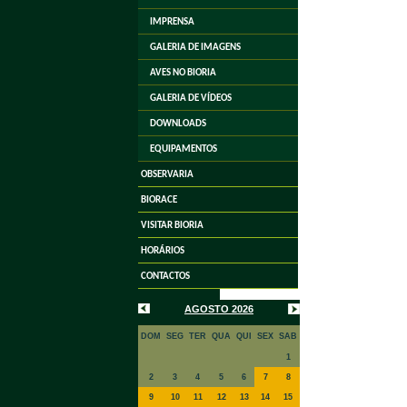
IMPRENSA
GALERIA DE IMAGENS
AVES NO BIORIA
GALERIA DE VÍDEOS
DOWNLOADS
EQUIPAMENTOS
OBSERVARIA
BIORACE
VISITAR BIORIA
HORÁRIOS
CONTACTOS
AGOSTO 2026
DOM
SEG
TER
QUA
QUI
SEX
SAB
1
2
3
4
5
6
7
8
9
10
11
12
13
14
15