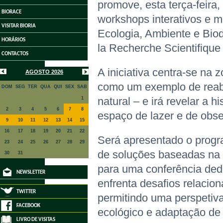
promove, esta terça-feira
BIORACE
workshops interativos e m
VISITAR BIORIA
Ecologia, Ambiente e Bio
HORÁRIOS
la Recherche Scientifiqu
CONTACTOS
A iniciativa centra-se na
AGOSTO 2026
como um exemplo de reabil
DOM
SEG
TER
QUA
QUI
SEX
SAB
1
natural – e irá revelar a
2
3
4
5
6
7
8
espaço de lazer e de obse
9
10
11
12
13
14
15
16
17
18
19
20
21
22
Será apresentado o progr
23
24
25
26
27
28
29
de soluções baseadas na 
30
31
para uma conferência dedi
NEWSLETTER
enfrenta desafios relacio
TWITTER
permitindo uma perspetiva
FACEBOOK
ecológico e adaptação de 
LIVRO DE VISITAS