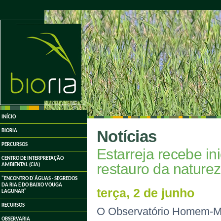
undefined
INÍCIO
Notícias
BIORIA
PERCURSOS
Estarreja recebe in
CENTRO DE INTERPRETAÇÃO
restauro da naturez
AMBIENTAL (CIA)
"ENCONTRO D´ÁGUAS - SEGREDOS
DA RIA E DO BAIXO VOUGA
terça, 2 de junho
LAGUNAR"
RECURSOS
O Observatório Homem-Mei
OBSERVARIA